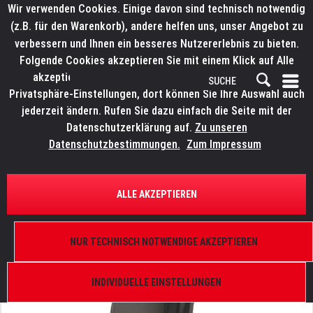
Wir verwenden Cookies. Einige davon sind technisch notwendig
(z.B. für den Warenkorb), andere helfen uns, unser Angebot zu
verbessern und Ihnen ein besseres Nutzererlebnis zu bieten.
Folgende Cookies akzeptieren Sie mit einem Klick auf Alle
akzeptieren. Weitere Informationen finden Sie in den
Privatsphäre-Einstellungen, dort können Sie Ihre Auswahl auch
jederzeit ändern. Rufen Sie dazu einfach die Seite mit der
Datenschutzerklärung auf.
Zu unseren
Datenschutzbestimmungen.
Zum Impressum
ÜBERSICHT
ERSATZTEILE
ROBE 19010139
ALLE AKZEPTIEREN
Kopfabdeckung 1/2- Schale, ColorWash 250 AT
NUR TECHNISCH NOTWENDIGE AKZEPTIEREN
INDIVIDUELLE EINSTELLUNGEN