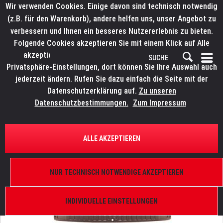
Wir verwenden Cookies. Einige davon sind technisch notwendig
(z.B. für den Warenkorb), andere helfen uns, unser Angebot zu
verbessern und Ihnen ein besseres Nutzererlebnis zu bieten.
Folgende Cookies akzeptieren Sie mit einem Klick auf Alle
akzeptieren. Weitere Informationen finden Sie in den
Privatsphäre-Einstellungen, dort können Sie Ihre Auswahl auch
jederzeit ändern. Rufen Sie dazu einfach die Seite mit der
Datenschutzerklärung auf.
Zu unseren
Datenschutzbestimmungen.
Zum Impressum
ÜBERSICHT
ERSATZTEILE
ELATION 9900009372
ALLE AKZEPTIEREN
Proteus Hybrid, Cover Head Rear
NUR TECHNISCH NOTWENDIGE AKZEPTIEREN
INDIVIDUELLE EINSTELLUNGEN