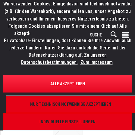
Wir verwenden Cookies. Einige davon sind technisch notwendig
(z.B. für den Warenkorb), andere helfen uns, unser Angebot zu
verbessern und Ihnen ein besseres Nutzererlebnis zu bieten.
Folgende Cookies akzeptieren Sie mit einem Klick auf Alle
akzeptieren. Weitere Informationen finden Sie in den
Privatsphäre-Einstellungen, dort können Sie Ihre Auswahl auch
jederzeit ändern. Rufen Sie dazu einfach die Seite mit der
Datenschutzerklärung auf.
Zu unseren
Datenschutzbestimmungen.
Zum Impressum
ÜBERSICHT
ERSATZTEILE
ROBE 99010768
ALLE AKZEPTIEREN
Abdeckung Basement, (Kunststoff), ColorSpot 250
AT, ColorWash 250 AT, StageBanner 10 AT
NUR TECHNISCH NOTWENDIGE AKZEPTIEREN
INDIVIDUELLE EINSTELLUNGEN