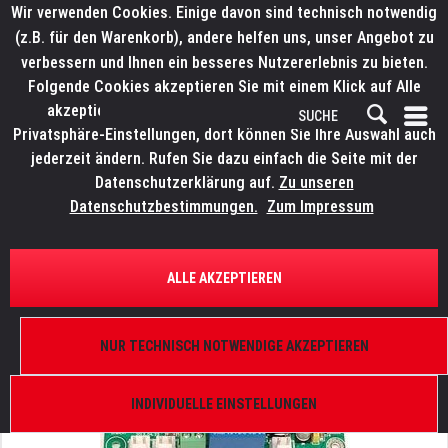
Wir verwenden Cookies. Einige davon sind technisch notwendig
(z.B. für den Warenkorb), andere helfen uns, unser Angebot zu
verbessern und Ihnen ein besseres Nutzererlebnis zu bieten.
Folgende Cookies akzeptieren Sie mit einem Klick auf Alle
akzeptieren. Weitere Informationen finden Sie in den
Privatsphäre-Einstellungen, dort können Sie Ihre Auswahl auch
jederzeit ändern. Rufen Sie dazu einfach die Seite mit der
Datenschutzerklärung auf.
Zu unseren
Datenschutzbestimmungen.
Zum Impressum
ÜBERSICHT
ERSATZTEILE
ELATION 9900005413
ALLE AKZEPTIEREN
TVL 1000 / TVL 1000 II, Main PCB
NUR TECHNISCH NOTWENDIGE AKZEPTIEREN
INDIVIDUELLE EINSTELLUNGEN