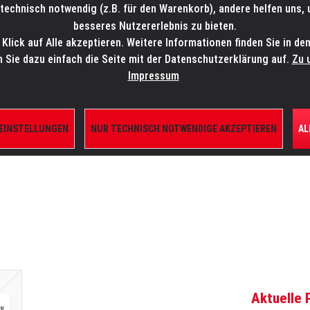
technisch notwendig (z.B. für den Warenkorb), andere helfen uns,
SALES-HOTLINE: +49 5451 5900-800
24/7: sales@lmp.de
besseres Nutzererlebnis zu bieten.
lick auf Alle akzeptieren. Weitere Informationen finden Sie in de
TE/SHOP
MARKEN
AKTUELLES
SERVICE
ÜBE
n Sie dazu einfach die Seite mit der Datenschutzerklärung auf.
Zu 
Impressum
 EINSTELLUNGEN
NUR TECHNISCH NOTWENDIGE AKZEPTIEREN
AL
ILE
Aktuelle 