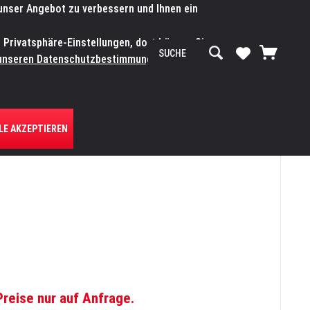
 unser Angebot zu verbessern und Ihnen ein
SERVICE-WERKSTATT
Service/Hilfe
Mein Konto
n Privatsphäre-Einstellungen, dort können Sie
R UNS
unseren Datenschutzbestimmungen.
Zum
LE AKZEPTIEREN
Preise nur auf Anfrage.