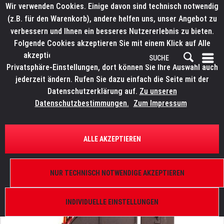
Wir verwenden Cookies. Einige davon sind technisch notwendig
(z.B. für den Warenkorb), andere helfen uns, unser Angebot zu
verbessern und Ihnen ein besseres Nutzererlebnis zu bieten.
Folgende Cookies akzeptieren Sie mit einem Klick auf Alle
akzeptieren. Weitere Informationen finden Sie in den
Privatsphäre-Einstellungen, dort können Sie Ihre Auswahl auch
jederzeit ändern. Rufen Sie dazu einfach die Seite mit der
Datenschutzerklärung auf.
Zu unseren
Datenschutzbestimmungen.
Zum Impressum
ÜBERSICHT
ERSATZTEILE
ELATION 9900003656
ALLE AKZEPTIEREN
Platinum FLX, Platinum Beam 15 R Pro, Design
Spot 575E, Design Spot 1200C, Design Spot1400E,
Design Wash 1400E, PMB2475PNB1-AY,
NUR TECHNISCH NOTWENDIGE AKZEPTIEREN
Schneckenlüfter
INDIVIDUELLE EINSTELLUNGEN