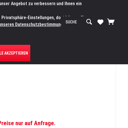
 unser Angebot zu verbessern und Ihnen ein
SERVICE-WERKSTATT
Service/Hilfe
Mein Konto
n Privatsphäre-Einstellungen, dort können Sie
R UNS
unseren Datenschutzbestimmungen.
Zum
LE AKZEPTIEREN
Preise nur auf Anfrage.