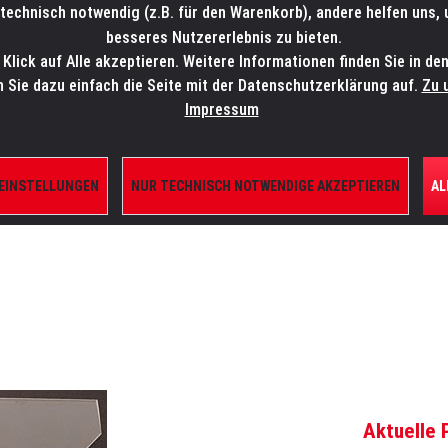
technisch notwendig (z.B. für den Warenkorb), andere helfen uns,
SALES-HOTLINE: +49 5451 5900-800
24/7: sales@lmp.de
besseres Nutzererlebnis zu bieten.
lick auf Alle akzeptieren. Weitere Informationen finden Sie in de
TE/SHOP
MARKEN
AKTUELLES
SERVICE
ÜBE
n Sie dazu einfach die Seite mit der Datenschutzerklärung auf.
Zu 
Impressum
 EINSTELLUNGEN
NUR TECHNISCH NOTWENDIGE AKZEPTIEREN
AL
ILE
Aktuelle 