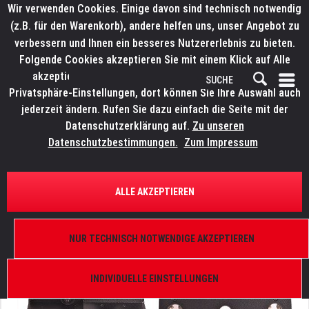
Wir verwenden Cookies. Einige davon sind technisch notwendig
(z.B. für den Warenkorb), andere helfen uns, unser Angebot zu
verbessern und Ihnen ein besseres Nutzererlebnis zu bieten.
Folgende Cookies akzeptieren Sie mit einem Klick auf Alle
akzeptieren. Weitere Informationen finden Sie in den
Privatsphäre-Einstellungen, dort können Sie Ihre Auswahl auch
jederzeit ändern. Rufen Sie dazu einfach die Seite mit der
Datenschutzerklärung auf.
Zu unseren
Datenschutzbestimmungen.
Zum Impressum
ÜBERSICHT
ERSATZTEILE
ELATION 9900009664
ALLE AKZEPTIEREN
SixBar 1000 IP, Fuß rechts
NUR TECHNISCH NOTWENDIGE AKZEPTIEREN
INDIVIDUELLE EINSTELLUNGEN