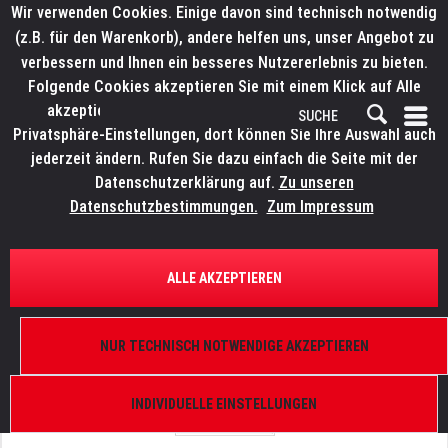
Wir verwenden Cookies. Einige davon sind technisch notwendig
(z.B. für den Warenkorb), andere helfen uns, unser Angebot zu
verbessern und Ihnen ein besseres Nutzererlebnis zu bieten.
Folgende Cookies akzeptieren Sie mit einem Klick auf Alle
akzeptieren. Weitere Informationen finden Sie in den
Privatsphäre-Einstellungen, dort können Sie Ihre Auswahl auch
jederzeit ändern. Rufen Sie dazu einfach die Seite mit der
Datenschutzerklärung auf.
Zu unseren
Datenschutzbestimmungen.
Zum Impressum
ÜBERSICHT
ERSATZTEILE
ELATION 9900004122
ALLE AKZEPTIEREN
Diverse, Lüfter 60x60x10 KD1406PHB1
NUR TECHNISCH NOTWENDIGE AKZEPTIEREN
INDIVIDUELLE EINSTELLUNGEN