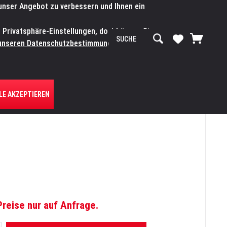
 unser Angebot zu verbessern und Ihnen ein
SERVICE-WERKSTATT
Service/Hilfe
Mein Konto
n Privatsphäre-Einstellungen, dort können Sie
R UNS
unseren Datenschutzbestimmungen.
Zum
LE AKZEPTIEREN
Preise nur auf Anfrage.