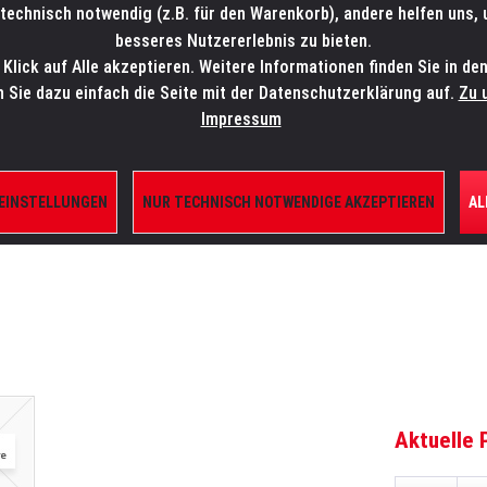
technisch notwendig (z.B. für den Warenkorb), andere helfen uns,
SALES-HOTLINE: +49 5451 5900-800
24/7: sales@lmp.de
besseres Nutzererlebnis zu bieten.
lick auf Alle akzeptieren. Weitere Informationen finden Sie in de
TE/SHOP
MARKEN
AKTUELLES
SERVICE
ÜBE
n Sie dazu einfach die Seite mit der Datenschutzerklärung auf.
Zu 
Impressum
 EINSTELLUNGEN
NUR TECHNISCH NOTWENDIGE AKZEPTIEREN
AL
ILE
Aktuelle 