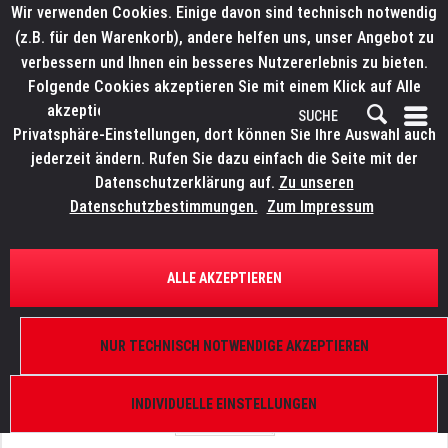
Wir verwenden Cookies. Einige davon sind technisch notwendig
(z.B. für den Warenkorb), andere helfen uns, unser Angebot zu
verbessern und Ihnen ein besseres Nutzererlebnis zu bieten.
Folgende Cookies akzeptieren Sie mit einem Klick auf Alle
akzeptieren. Weitere Informationen finden Sie in den
Privatsphäre-Einstellungen, dort können Sie Ihre Auswahl auch
jederzeit ändern. Rufen Sie dazu einfach die Seite mit der
Datenschutzerklärung auf.
Zu unseren
Datenschutzbestimmungen.
Zum Impressum
ÜBERSICHT
ERSATZTEILE
ELATION 9900008437
ALLE AKZEPTIEREN
Midicon PRO, Fader Kappe
NUR TECHNISCH NOTWENDIGE AKZEPTIEREN
INDIVIDUELLE EINSTELLUNGEN