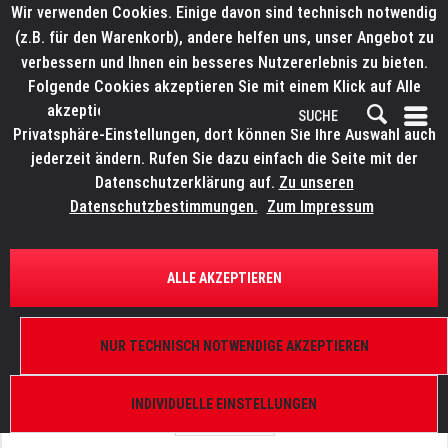
Wir verwenden Cookies. Einige davon sind technisch notwendig
(z.B. für den Warenkorb), andere helfen uns, unser Angebot zu
verbessern und Ihnen ein besseres Nutzererlebnis zu bieten.
Folgende Cookies akzeptieren Sie mit einem Klick auf Alle
akzeptieren. Weitere Informationen finden Sie in den
Privatsphäre-Einstellungen, dort können Sie Ihre Auswahl auch
jederzeit ändern. Rufen Sie dazu einfach die Seite mit der
Datenschutzerklärung auf.
Zu unseren
Datenschutzbestimmungen.
Zum Impressum
ÜBERSICHT
ERSATZTEILE
ELATION 9900010061
ALLE AKZEPTIEREN
SixBar 1000, DTW BAR 1000, Seitliche Abdeckung
NUR TECHNISCH NOTWENDIGE AKZEPTIEREN
INDIVIDUELLE EINSTELLUNGEN