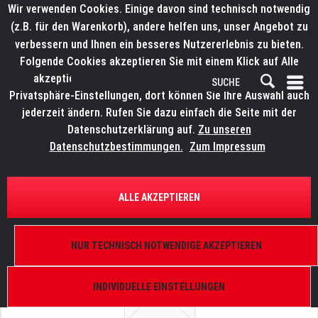
Wir verwenden Cookies. Einige davon sind technisch notwendig
(z.B. für den Warenkorb), andere helfen uns, unser Angebot zu
verbessern und Ihnen ein besseres Nutzererlebnis zu bieten.
Folgende Cookies akzeptieren Sie mit einem Klick auf Alle
akzeptieren. Weitere Informationen finden Sie in den
Privatsphäre-Einstellungen, dort können Sie Ihre Auswahl auch
jederzeit ändern. Rufen Sie dazu einfach die Seite mit der
Datenschutzerklärung auf.
Zu unseren
Datenschutzbestimmungen.
Zum Impressum
ÜBERSICHT
ERSATZTEILE
ELATION 9900015539
ALLE AKZEPTIEREN
DTW Blinder 700 IP, Halterung außen Gehäuse für,
oben und unten
NUR TECHNISCH NOTWENDIGE AKZEPTIEREN
INDIVIDUELLE EINSTELLUNGEN