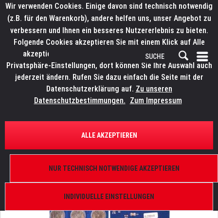
Wir verwenden Cookies. Einige davon sind technisch notwendig
(z.B. für den Warenkorb), andere helfen uns, unser Angebot zu
verbessern und Ihnen ein besseres Nutzererlebnis zu bieten.
Folgende Cookies akzeptieren Sie mit einem Klick auf Alle
akzeptieren. Weitere Informationen finden Sie in den
Privatsphäre-Einstellungen, dort können Sie Ihre Auswahl auch
jederzeit ändern. Rufen Sie dazu einfach die Seite mit der
Datenschutzerklärung auf.
Zu unseren
Datenschutzbestimmungen.
Zum Impressum
ÜBERSICHT
ERSATZTEILE
ELATION 9900010306
ALLE AKZEPTIEREN
Artiste Monet, Smarty Hybrid, Rayzor 760,
Bedienplatine, PCB 1436-0-C
NUR TECHNISCH NOTWENDIGE AKZEPTIEREN
INDIVIDUELLE EINSTELLUNGEN