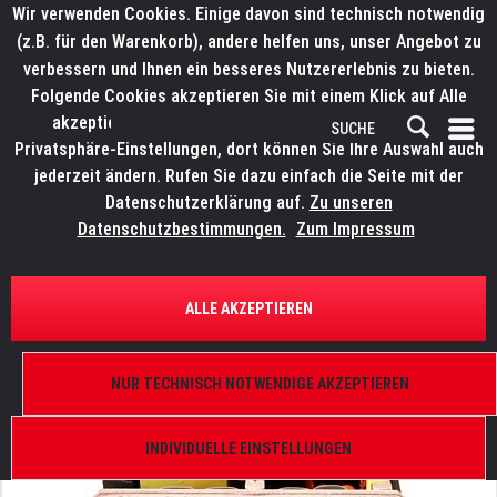
Wir verwenden Cookies. Einige davon sind technisch notwendig
(z.B. für den Warenkorb), andere helfen uns, unser Angebot zu
verbessern und Ihnen ein besseres Nutzererlebnis zu bieten.
Folgende Cookies akzeptieren Sie mit einem Klick auf Alle
akzeptieren. Weitere Informationen finden Sie in den
Privatsphäre-Einstellungen, dort können Sie Ihre Auswahl auch
jederzeit ändern. Rufen Sie dazu einfach die Seite mit der
Datenschutzerklärung auf.
Zu unseren
Datenschutzbestimmungen.
Zum Impressum
ÜBERSICHT
ERSATZTEILE
ELATION 9900008968
ALLE AKZEPTIEREN
Paladin, Netzteil BLH400W127-24VIP
NUR TECHNISCH NOTWENDIGE AKZEPTIEREN
INDIVIDUELLE EINSTELLUNGEN