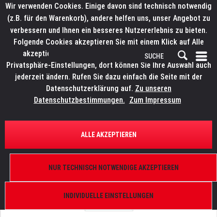
Wir verwenden Cookies. Einige davon sind technisch notwendig
(z.B. für den Warenkorb), andere helfen uns, unser Angebot zu
verbessern und Ihnen ein besseres Nutzererlebnis zu bieten.
Folgende Cookies akzeptieren Sie mit einem Klick auf Alle
akzeptieren. Weitere Informationen finden Sie in den
Privatsphäre-Einstellungen, dort können Sie Ihre Auswahl auch
jederzeit ändern. Rufen Sie dazu einfach die Seite mit der
Datenschutzerklärung auf.
Zu unseren
Datenschutzbestimmungen.
Zum Impressum
ÜBERSICHT
ERSATZTEILE
ELATION 9900008317
ALLE AKZEPTIEREN
ZCL360 BAR, Tilt Steppermotor
NUR TECHNISCH NOTWENDIGE AKZEPTIEREN
INDIVIDUELLE EINSTELLUNGEN