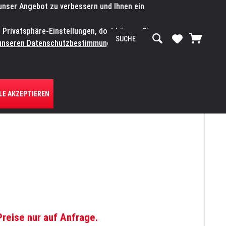
 unser Angebot zu verbessern und Ihnen ein
SERVICE-WERKSTATT
Service/Hilfe
Mein Konto
n Privatsphäre-Einstellungen, dort können Sie
R UNS
unseren Datenschutzbestimmungen.
Zum
LE AKZEPTIEREN
Preise nur auf Anfrage.