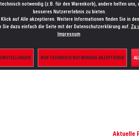
technisch notwendig (z.B. für den Warenkorb), andere helfen uns,
SALES-HOTLINE: +49 5451 5900-800
24/7: sales@lmp.de
besseres Nutzererlebnis zu bieten.
lick auf Alle akzeptieren. Weitere Informationen finden Sie in de
TE/SHOP
MARKEN
AKTUELLES
SERVICE
ÜBE
n Sie dazu einfach die Seite mit der Datenschutzerklärung auf.
Zu 
Impressum
 EINSTELLUNGEN
NUR TECHNISCH NOTWENDIGE AKZEPTIEREN
AL
ILE
Aktuelle 