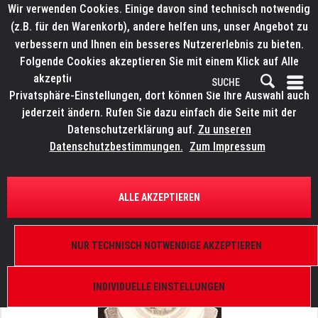
Wir verwenden Cookies. Einige davon sind technisch notwendig
(z.B. für den Warenkorb), andere helfen uns, unser Angebot zu
verbessern und Ihnen ein besseres Nutzererlebnis zu bieten.
Folgende Cookies akzeptieren Sie mit einem Klick auf Alle
akzeptieren. Weitere Informationen finden Sie in den
Privatsphäre-Einstellungen, dort können Sie Ihre Auswahl auch
jederzeit ändern. Rufen Sie dazu einfach die Seite mit der
Datenschutzerklärung auf.
Zu unseren
Datenschutzbestimmungen.
Zum Impressum
ÜBERSICHT
ERSATZTEILE
ELATION 9900006149
ALLE AKZEPTIEREN
CuePix Series, Einzelne LED TXRGB10C180
NUR TECHNISCH NOTWENDIGE AKZEPTIEREN
INDIVIDUELLE EINSTELLUNGEN