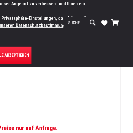
 unser Angebot zu verbessern und Ihnen ein
SERVICE-WERKSTATT
Service/Hilfe
Mein Konto
n Privatsphäre-Einstellungen, dort können Sie
R UNS
unseren Datenschutzbestimmungen.
Zum
LE AKZEPTIEREN
Preise nur auf Anfrage.