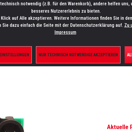
technisch notwendig (z.B. für den Warenkorb), andere helfen uns,
SALES-HOTLINE: +49 5451 5900-800
24/7: sales@lmp.de
besseres Nutzererlebnis zu bieten.
lick auf Alle akzeptieren. Weitere Informationen finden Sie in de
TE/SHOP
MARKEN
AKTUELLES
SERVICE
ÜBE
n Sie dazu einfach die Seite mit der Datenschutzerklärung auf.
Zu 
Impressum
 EINSTELLUNGEN
NUR TECHNISCH NOTWENDIGE AKZEPTIEREN
AL
ILE
Aktuelle 