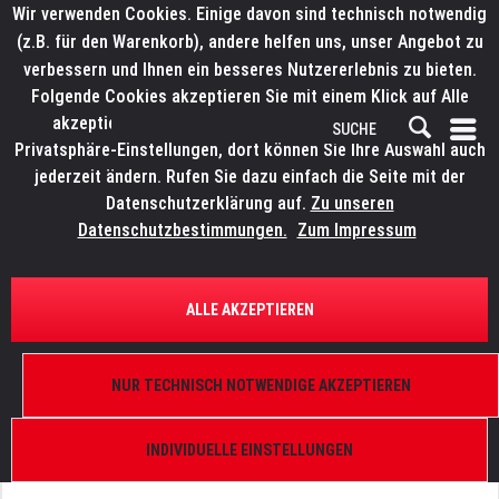
Wir verwenden Cookies. Einige davon sind technisch notwendig
(z.B. für den Warenkorb), andere helfen uns, unser Angebot zu
verbessern und Ihnen ein besseres Nutzererlebnis zu bieten.
Folgende Cookies akzeptieren Sie mit einem Klick auf Alle
akzeptieren. Weitere Informationen finden Sie in den
Privatsphäre-Einstellungen, dort können Sie Ihre Auswahl auch
jederzeit ändern. Rufen Sie dazu einfach die Seite mit der
Datenschutzerklärung auf.
Zu unseren
Datenschutzbestimmungen.
Zum Impressum
ÜBERSICHT
ERSATZTEILE
ELATION 9900007722
ALLE AKZEPTIEREN
SixBar 500, Glare Shield
NUR TECHNISCH NOTWENDIGE AKZEPTIEREN
INDIVIDUELLE EINSTELLUNGEN