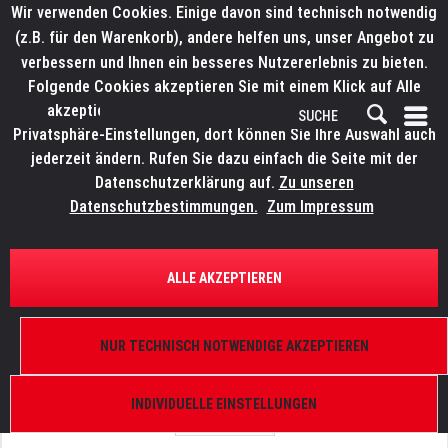
Wir verwenden Cookies. Einige davon sind technisch notwendig
(z.B. für den Warenkorb), andere helfen uns, unser Angebot zu
verbessern und Ihnen ein besseres Nutzererlebnis zu bieten.
Folgende Cookies akzeptieren Sie mit einem Klick auf Alle
akzeptieren. Weitere Informationen finden Sie in den
Privatsphäre-Einstellungen, dort können Sie Ihre Auswahl auch
jederzeit ändern. Rufen Sie dazu einfach die Seite mit der
Datenschutzerklärung auf.
Zu unseren
Datenschutzbestimmungen.
Zum Impressum
ÜBERSICHT
ERSATZTEILE
ELATION 9900005018
ALLE AKZEPTIEREN
Opti Tri White, Display PCB
NUR TECHNISCH NOTWENDIGE AKZEPTIEREN
INDIVIDUELLE EINSTELLUNGEN