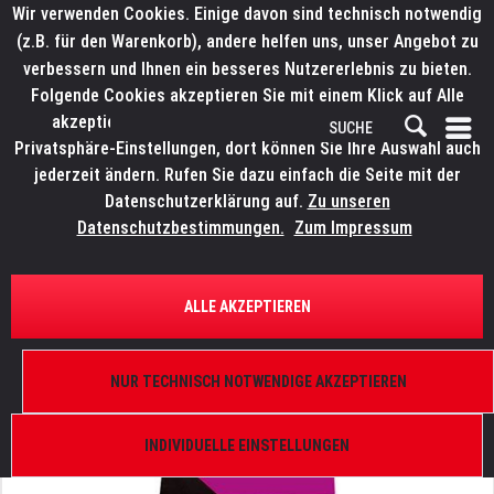
Wir verwenden Cookies. Einige davon sind technisch notwendig
(z.B. für den Warenkorb), andere helfen uns, unser Angebot zu
verbessern und Ihnen ein besseres Nutzererlebnis zu bieten.
Folgende Cookies akzeptieren Sie mit einem Klick auf Alle
akzeptieren. Weitere Informationen finden Sie in den
Privatsphäre-Einstellungen, dort können Sie Ihre Auswahl auch
jederzeit ändern. Rufen Sie dazu einfach die Seite mit der
Datenschutzerklärung auf.
Zu unseren
Datenschutzbestimmungen.
Zum Impressum
ÜBERSICHT
ERSATZTEILE
ELATION 9900011013
ALLE AKZEPTIEREN
Platinum Spot 5R Pro, Magenta Filter
NUR TECHNISCH NOTWENDIGE AKZEPTIEREN
INDIVIDUELLE EINSTELLUNGEN