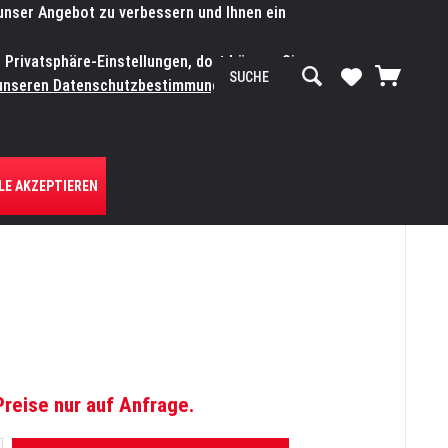
 unser Angebot zu verbessern und Ihnen ein
SERVICE-WERKSTATT
Service/Hilfe
Mein Konto
n Privatsphäre-Einstellungen, dort können Sie
R UNS
unseren Datenschutzbestimmungen.
Zum
LE AKZEPTIEREN
Preise nur auf Anfrage.