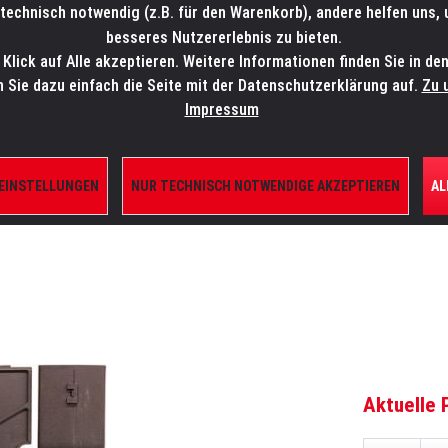
technisch notwendig (z.B. für den Warenkorb), andere helfen uns,
SALES-HOTLINE: +49 5451 5900-800
24/7: sales@lmp.de
besseres Nutzererlebnis zu bieten.
lick auf Alle akzeptieren. Weitere Informationen finden Sie in de
TE/SHOP
MARKEN
AKTUELLES
SERVICE
ÜBE
n Sie dazu einfach die Seite mit der Datenschutzerklärung auf.
Zu 
Impressum
 EINSTELLUNGEN
NUR TECHNISCH NOTWENDIGE AKZEPTIEREN
AL
ILE
Aktuelle 