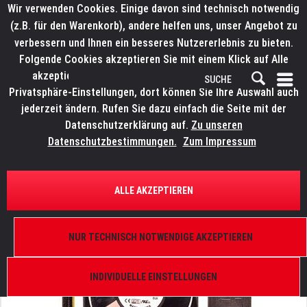
Wir verwenden Cookies. Einige davon sind technisch notwendig
(z.B. für den Warenkorb), andere helfen uns, unser Angebot zu
verbessern und Ihnen ein besseres Nutzererlebnis zu bieten.
Folgende Cookies akzeptieren Sie mit einem Klick auf Alle
akzeptieren. Weitere Informationen finden Sie in den
Privatsphäre-Einstellungen, dort können Sie Ihre Auswahl auch
jederzeit ändern. Rufen Sie dazu einfach die Seite mit der
Datenschutzerklärung auf.
Zu unseren
Datenschutzbestimmungen.
Zum Impressum
ÜBERSICHT
ERSATZTEILE
ELATION 9900009376
ALLE AKZEPTIEREN
Proteus Hybrid, Innen Lüfter, EF60202B1-000C-G99
NUR TECHNISCH NOTWENDIGE AKZEPTIEREN
INDIVIDUELLE EINSTELLUNGEN