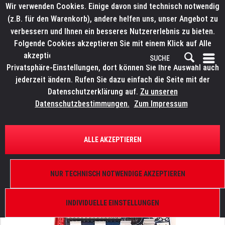
Wir verwenden Cookies. Einige davon sind technisch notwendig
(z.B. für den Warenkorb), andere helfen uns, unser Angebot zu
verbessern und Ihnen ein besseres Nutzererlebnis zu bieten.
Folgende Cookies akzeptieren Sie mit einem Klick auf Alle
akzeptieren. Weitere Informationen finden Sie in den
Privatsphäre-Einstellungen, dort können Sie Ihre Auswahl auch
jederzeit ändern. Rufen Sie dazu einfach die Seite mit der
Datenschutzerklärung auf.
Zu unseren
Datenschutzbestimmungen.
Zum Impressum
ÜBERSICHT
ERSATZTEILE
ELATION 9900004740
ALLE AKZEPTIEREN
Universal Motortreiber, PCB 0405E 24V
NUR TECHNISCH NOTWENDIGE AKZEPTIEREN
INDIVIDUELLE EINSTELLUNGEN