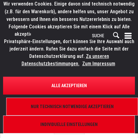
Wir verwenden Cookies. Einige davon sind technisch notwendig
(z.B. für den Warenkorb), andere helfen uns, unser Angebot zu
verbessern und Ihnen ein besseres Nutzererlebnis zu bieten.
Folgende Cookies akzeptieren Sie mit einem Klick auf Alle
akzeptieren. Weitere Informationen finden Sie in den
Privatsphäre-Einstellungen, dort können Sie Ihre Auswahl auch
jederzeit ändern. Rufen Sie dazu einfach die Seite mit der
Datenschutzerklärung auf.
Zu unseren
Datenschutzbestimmungen.
Zum Impressum
ÜBERSICHT
ERSATZTEILE
LITECRAFT OutLED WT20.swa
ALLE AKZEPTIEREN
LED Board
NUR TECHNISCH NOTWENDIGE AKZEPTIEREN
INDIVIDUELLE EINSTELLUNGEN