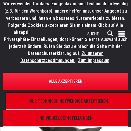
Wir verwenden Cookies. Einige davon sind technisch notwendig
(z.B. für den Warenkorb), andere helfen uns, unser Angebot zu
verbessern und Ihnen ein besseres Nutzererlebnis zu bieten.
Folgende Cookies akzeptieren Sie mit einem Klick auf Alle
akzeptieren. Weitere Informationen finden Sie in den
Privatsphäre-Einstellungen, dort können Sie Ihre Auswahl auch
jederzeit ändern. Rufen Sie dazu einfach die Seite mit der
Datenschutzerklärung auf.
Zu unseren
Datenschutzbestimmungen.
Zum Impressum
ÜBERSICHT
ERSATZTEILE
ROBE 19010368
ALLE AKZEPTIEREN
Cover of arm - inside, (plastic), Robin Pointe
NUR TECHNISCH NOTWENDIGE AKZEPTIEREN
INDIVIDUELLE EINSTELLUNGEN