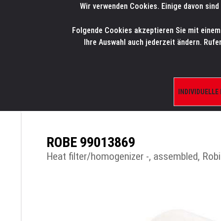
Wir verwenden Cookies. Einige davon sind 
LMP
.
ONLINE-SHOP
Folgende Cookies akzeptieren Sie mit einem K
HOME
PRODUK
Ihre Auswahl auch jederzeit ändern. Rufe
INDIVIDUELLE
ÜBERSICHT
PRODUKTE/SHOP
ERSATZTE
ROBE 99013869
Heat filter/homogenizer -, assembled, Rob