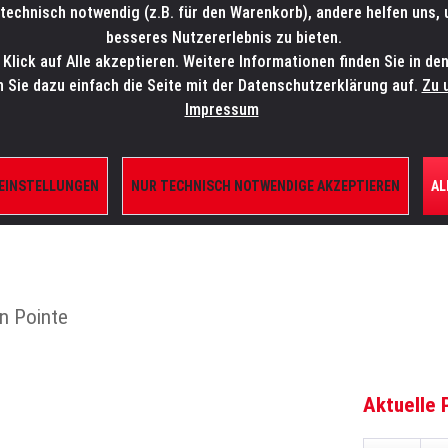
technisch notwendig (z.B. für den Warenkorb), andere helfen uns,
SALES-HOTLINE: +49 5451 5900-800
24/7: sales@lmp.de
besseres Nutzererlebnis zu bieten.
lick auf Alle akzeptieren. Weitere Informationen finden Sie in de
TE/SHOP
MARKEN
AKTUELLES
SERVICE
ÜBE
n Sie dazu einfach die Seite mit der Datenschutzerklärung auf.
Zu 
Impressum
 EINSTELLUNGEN
NUR TECHNISCH NOTWENDIGE AKZEPTIEREN
AL
ILE
in Pointe
Aktuelle 