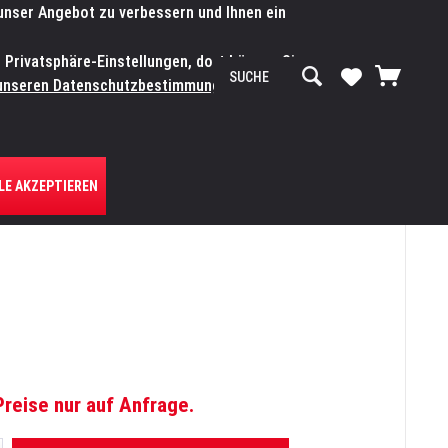
 unser Angebot zu verbessern und Ihnen ein
SERVICE-WERKSTATT
Service/Hilfe
Mein Konto
n Privatsphäre-Einstellungen, dort können Sie
R UNS
unseren Datenschutzbestimmungen.
Zum
LE AKZEPTIEREN
Preise nur auf Anfrage.