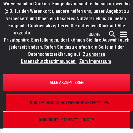
Wir verwenden Cookies. Einige davon sind technisch notwendig
(z.B. für den Warenkorb), andere helfen uns, unser Angebot zu
verbessern und Ihnen ein besseres Nutzererlebnis zu bieten.
Folgende Cookies akzeptieren Sie mit einem Klick auf Alle
akzeptieren. Weitere Informationen finden Sie in den
Privatsphäre-Einstellungen, dort können Sie Ihre Auswahl auch
jederzeit ändern. Rufen Sie dazu einfach die Seite mit der
Datenschutzerklärung auf.
Zu unseren
Datenschutzbestimmungen.
Zum Impressum
ÜBERSICHT
ERSATZTEILE
ROBE 17050136
ALLE AKZEPTIEREN
Module of Iris with nuts, ColorSpot 700E AT
NUR TECHNISCH NOTWENDIGE AKZEPTIEREN
INDIVIDUELLE EINSTELLUNGEN