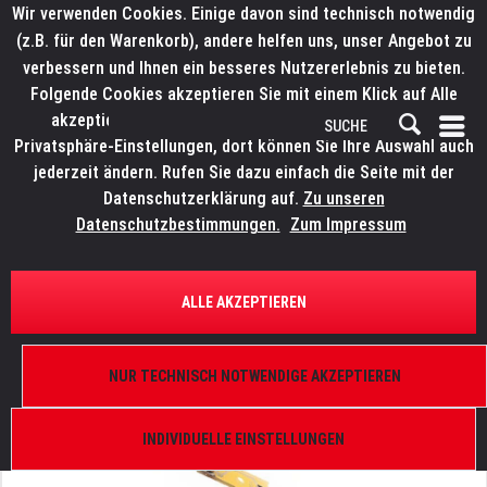
Wir verwenden Cookies. Einige davon sind technisch notwendig
(z.B. für den Warenkorb), andere helfen uns, unser Angebot zu
verbessern und Ihnen ein besseres Nutzererlebnis zu bieten.
Folgende Cookies akzeptieren Sie mit einem Klick auf Alle
akzeptieren. Weitere Informationen finden Sie in den
Privatsphäre-Einstellungen, dort können Sie Ihre Auswahl auch
jederzeit ändern. Rufen Sie dazu einfach die Seite mit der
Datenschutzerklärung auf.
Zu unseren
Datenschutzbestimmungen.
Zum Impressum
ÜBERSICHT
ERSATZTEILE
ROBE 13031381
ALLE AKZEPTIEREN
PCB CNG-4 version "J", Robin Pointe
NUR TECHNISCH NOTWENDIGE AKZEPTIEREN
INDIVIDUELLE EINSTELLUNGEN