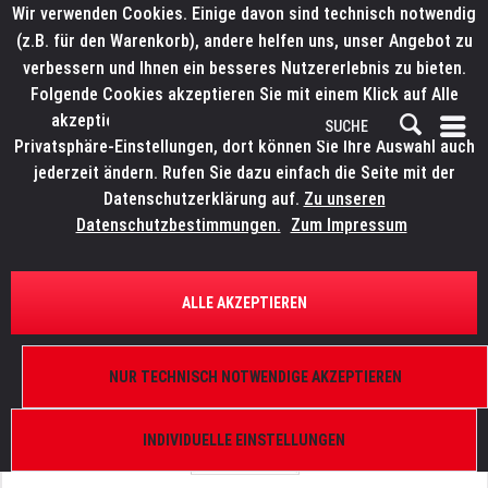
Wir verwenden Cookies. Einige davon sind technisch notwendig
(z.B. für den Warenkorb), andere helfen uns, unser Angebot zu
verbessern und Ihnen ein besseres Nutzererlebnis zu bieten.
Folgende Cookies akzeptieren Sie mit einem Klick auf Alle
akzeptieren. Weitere Informationen finden Sie in den
Privatsphäre-Einstellungen, dort können Sie Ihre Auswahl auch
jederzeit ändern. Rufen Sie dazu einfach die Seite mit der
Datenschutzerklärung auf.
Zu unseren
Datenschutzbestimmungen.
Zum Impressum
ÜBERSICHT
ERSATZTEILE
LITECRAFT PowerBarX.15
ALLE AKZEPTIEREN
Metallleiste für das Frontglas
NUR TECHNISCH NOTWENDIGE AKZEPTIEREN
INDIVIDUELLE EINSTELLUNGEN