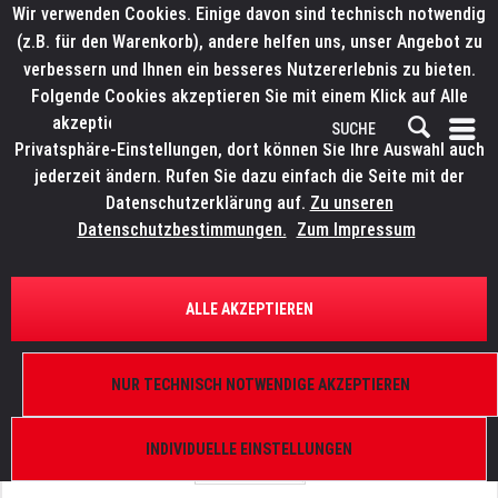
Wir verwenden Cookies. Einige davon sind technisch notwendig
(z.B. für den Warenkorb), andere helfen uns, unser Angebot zu
verbessern und Ihnen ein besseres Nutzererlebnis zu bieten.
Folgende Cookies akzeptieren Sie mit einem Klick auf Alle
akzeptieren. Weitere Informationen finden Sie in den
Privatsphäre-Einstellungen, dort können Sie Ihre Auswahl auch
jederzeit ändern. Rufen Sie dazu einfach die Seite mit der
Datenschutzerklärung auf.
Zu unseren
Datenschutzbestimmungen.
Zum Impressum
ÜBERSICHT
ERSATZTEILE
LITECRAFT OutLED
ALLE AKZEPTIEREN
AT10.plus/WT20.swa, Dichtung Display
NUR TECHNISCH NOTWENDIGE AKZEPTIEREN
INDIVIDUELLE EINSTELLUNGEN