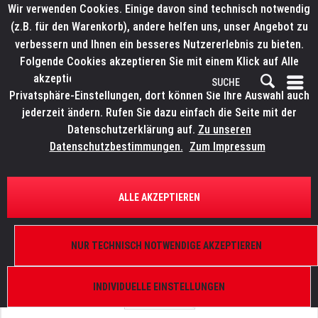
Wir verwenden Cookies. Einige davon sind technisch notwendig
(z.B. für den Warenkorb), andere helfen uns, unser Angebot zu
verbessern und Ihnen ein besseres Nutzererlebnis zu bieten.
Folgende Cookies akzeptieren Sie mit einem Klick auf Alle
akzeptieren. Weitere Informationen finden Sie in den
Privatsphäre-Einstellungen, dort können Sie Ihre Auswahl auch
jederzeit ändern. Rufen Sie dazu einfach die Seite mit der
Datenschutzerklärung auf.
Zu unseren
Datenschutzbestimmungen.
Zum Impressum
ÜBERSICHT
ERSATZTEILE
ROBE 13030949
ALLE AKZEPTIEREN
Platine RB2110 I, Robin MMX Spot
NUR TECHNISCH NOTWENDIGE AKZEPTIEREN
INDIVIDUELLE EINSTELLUNGEN