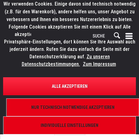
Wir verwenden Cookies. Einige davon sind technisch notwendig
(z.B. für den Warenkorb), andere helfen uns, unser Angebot zu
verbessern und Ihnen ein besseres Nutzererlebnis zu bieten.
Folgende Cookies akzeptieren Sie mit einem Klick auf Alle
akzeptieren. Weitere Informationen finden Sie in den
Privatsphäre-Einstellungen, dort können Sie Ihre Auswahl auch
jederzeit ändern. Rufen Sie dazu einfach die Seite mit der
Datenschutzerklärung auf.
Zu unseren
Datenschutzbestimmungen.
Zum Impressum
ÜBERSICHT
ERSATZTEILE
LITECRAFT 2020201330
ALLE AKZEPTIEREN
HELD FCL, Held SLNT WW, Display
NUR TECHNISCH NOTWENDIGE AKZEPTIEREN
INDIVIDUELLE EINSTELLUNGEN