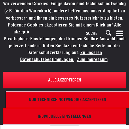
Wir verwenden Cookies. Einige davon sind technisch notwendig
(z.B. für den Warenkorb), andere helfen uns, unser Angebot zu
verbessern und Ihnen ein besseres Nutzererlebnis zu bieten.
Folgende Cookies akzeptieren Sie mit einem Klick auf Alle
akzeptieren. Weitere Informationen finden Sie in den
Privatsphäre-Einstellungen, dort können Sie Ihre Auswahl auch
jederzeit ändern. Rufen Sie dazu einfach die Seite mit der
Datenschutzerklärung auf.
Zu unseren
Datenschutzbestimmungen.
Zum Impressum
ÜBERSICHT
ERSATZTEILE
LITECRAFT HELD FCL/ SLNT WW
ALLE AKZEPTIEREN
Feststellschraube, Shuttereinheit
NUR TECHNISCH NOTWENDIGE AKZEPTIEREN
INDIVIDUELLE EINSTELLUNGEN