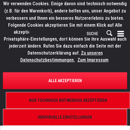
Wir verwenden Cookies. Einige davon sind technisch notwendig
(z.B. für den Warenkorb), andere helfen uns, unser Angebot zu
verbessern und Ihnen ein besseres Nutzererlebnis zu bieten.
Folgende Cookies akzeptieren Sie mit einem Klick auf Alle
akzeptieren. Weitere Informationen finden Sie in den
Privatsphäre-Einstellungen, dort können Sie Ihre Auswahl auch
jederzeit ändern. Rufen Sie dazu einfach die Seite mit der
Datenschutzerklärung auf.
Zu unseren
Datenschutzbestimmungen.
Zum Impressum
ÜBERSICHT
ERSATZTEILE
ROBE 99030134
ALLE AKZEPTIEREN
Slot&Lock without gobo 16mm, Robin Pointe
NUR TECHNISCH NOTWENDIGE AKZEPTIEREN
INDIVIDUELLE EINSTELLUNGEN