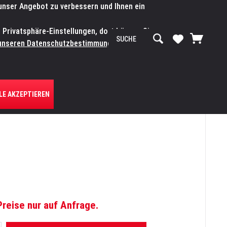
 unser Angebot zu verbessern und Ihnen ein
SERVICE-WERKSTATT
Service/Hilfe
Mein Konto
n Privatsphäre-Einstellungen, dort können Sie
R UNS
unseren Datenschutzbestimmungen.
Zum
LE AKZEPTIEREN
Preise nur auf Anfrage.