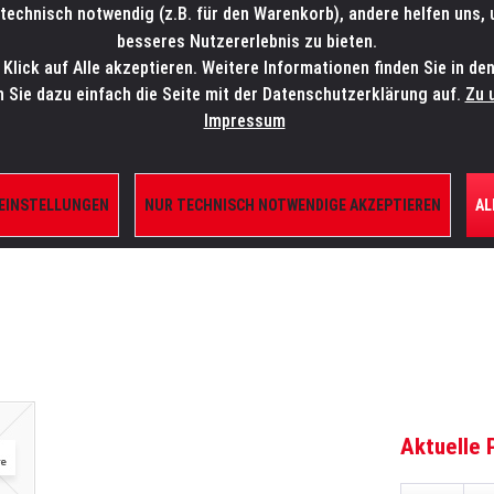
technisch notwendig (z.B. für den Warenkorb), andere helfen uns,
SALES-HOTLINE: +49 5451 5900-800
24/7: sales@lmp.de
besseres Nutzererlebnis zu bieten.
lick auf Alle akzeptieren. Weitere Informationen finden Sie in de
TE/SHOP
MARKEN
AKTUELLES
SERVICE
ÜBE
n Sie dazu einfach die Seite mit der Datenschutzerklärung auf.
Zu 
Impressum
 EINSTELLUNGEN
NUR TECHNISCH NOTWENDIGE AKZEPTIEREN
AL
ILE
Aktuelle 