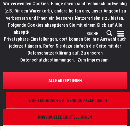
Wir verwenden Cookies. Einige davon sind technisch notwendig
(z.B. für den Warenkorb), andere helfen uns, unser Angebot zu
verbessern und Ihnen ein besseres Nutzererlebnis zu bieten.
Folgende Cookies akzeptieren Sie mit einem Klick auf Alle
akzeptieren. Weitere Informationen finden Sie in den
Privatsphäre-Einstellungen, dort können Sie Ihre Auswahl auch
jederzeit ändern. Rufen Sie dazu einfach die Seite mit der
Datenschutzerklärung auf.
Zu unseren
Datenschutzbestimmungen.
Zum Impressum
ÜBERSICHT
ERSATZTEILE
ROBE 16010027
ALLE AKZEPTIEREN
Steppermotor 17HS1004-01, (1Axis-short)
NUR TECHNISCH NOTWENDIGE AKZEPTIEREN
INDIVIDUELLE EINSTELLUNGEN