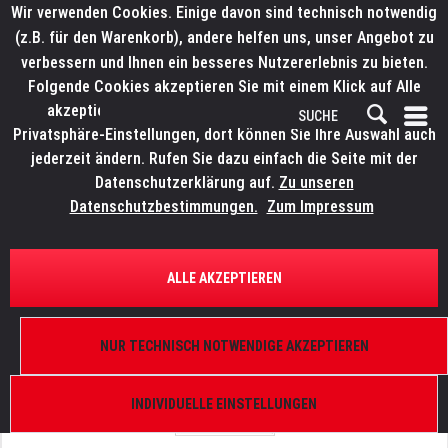
Wir verwenden Cookies. Einige davon sind technisch notwendig
(z.B. für den Warenkorb), andere helfen uns, unser Angebot zu
verbessern und Ihnen ein besseres Nutzererlebnis zu bieten.
Folgende Cookies akzeptieren Sie mit einem Klick auf Alle
akzeptieren. Weitere Informationen finden Sie in den
Privatsphäre-Einstellungen, dort können Sie Ihre Auswahl auch
jederzeit ändern. Rufen Sie dazu einfach die Seite mit der
Datenschutzerklärung auf.
Zu unseren
Datenschutzbestimmungen.
Zum Impressum
ÜBERSICHT
ERSATZTEILE
LITECRAFT DPiX Mk2
ALLE AKZEPTIEREN
Gehäuse Front inkl. Deckel
NUR TECHNISCH NOTWENDIGE AKZEPTIEREN
INDIVIDUELLE EINSTELLUNGEN