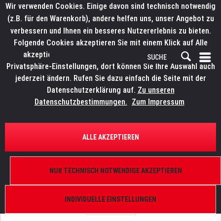
Wir verwenden Cookies. Einige davon sind technisch notwendig
(z.B. für den Warenkorb), andere helfen uns, unser Angebot zu
verbessern und Ihnen ein besseres Nutzererlebnis zu bieten.
Folgende Cookies akzeptieren Sie mit einem Klick auf Alle
akzeptieren. Weitere Informationen finden Sie in den
Privatsphäre-Einstellungen, dort können Sie Ihre Auswahl auch
jederzeit ändern. Rufen Sie dazu einfach die Seite mit der
Datenschutzerklärung auf.
Zu unseren
Datenschutzbestimmungen.
Zum Impressum
ÜBERSICHT
ERSATZTEILE
ROBE 11020215
ALLE AKZEPTIEREN
Wheel animation I WB, Robin BMFL Wash Beam
NUR TECHNISCH NOTWENDIGE AKZEPTIEREN
INDIVIDUELLE EINSTELLUNGEN