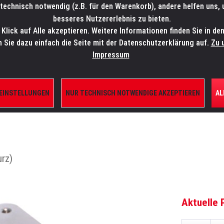
technisch notwendig (z.B. für den Warenkorb), andere helfen uns,
SALES-HOTLINE: +49 5451 5900-800
24/7: sales@lmp.de
besseres Nutzererlebnis zu bieten.
lick auf Alle akzeptieren. Weitere Informationen finden Sie in de
TE/SHOP
MARKEN
AKTUELLES
SERVICE
ÜBE
n Sie dazu einfach die Seite mit der Datenschutzerklärung auf.
Zu 
Impressum
 EINSTELLUNGEN
NUR TECHNISCH NOTWENDIGE AKZEPTIEREN
AL
ILE
rz)
Aktuelle 