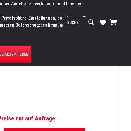
 unser Angebot zu verbessern und Ihnen ein
SERVICE-WERKSTATT
Service/Hilfe
Mein Konto
n Privatsphäre-Einstellungen, dort können Sie
R UNS
unseren Datenschutzbestimmungen.
Zum
LE AKZEPTIEREN
Preise nur auf Anfrage.