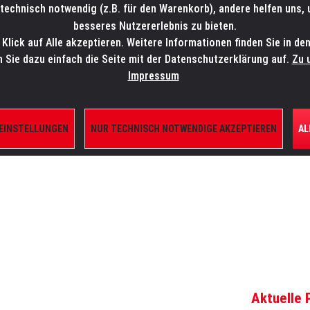
technisch notwendig (z.B. für den Warenkorb), andere helfen uns,
SALES-HOTLINE: +49 5451 5900-800
24/7: sales@lmp.de
besseres Nutzererlebnis zu bieten.
lick auf Alle akzeptieren. Weitere Informationen finden Sie in de
TE/SHOP
MARKEN
AKTUELLES
SERVICE
ÜBE
n Sie dazu einfach die Seite mit der Datenschutzerklärung auf.
Zu 
Impressum
 EINSTELLUNGEN
NUR TECHNISCH NOTWENDIGE AKZEPTIEREN
AL
ILE
Aktuelle 