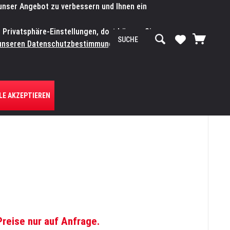
 unser Angebot zu verbessern und Ihnen ein
SERVICE-WERKSTATT
Service/Hilfe
Mein Konto
n Privatsphäre-Einstellungen, dort können Sie
R UNS
unseren Datenschutzbestimmungen.
Zum
LE AKZEPTIEREN
Preise nur auf Anfrage.