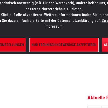
technisch notwendig (z.B. für den Warenkorb), andere helfen uns,
SALES-HOTLINE: +49 5451 5900-800
24/7: sales@lmp.de
besseres Nutzererlebnis zu bieten.
lick auf Alle akzeptieren. Weitere Informationen finden Sie in de
TE/SHOP
MARKEN
AKTUELLES
SERVICE
ÜBE
n Sie dazu einfach die Seite mit der Datenschutzerklärung auf.
Zu 
Impressum
 EINSTELLUNGEN
NUR TECHNISCH NOTWENDIGE AKZEPTIEREN
AL
ILE
Aktuelle 