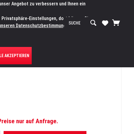
 unser Angebot zu verbessern und Ihnen ein
SERVICE-WERKSTATT
Service/Hilfe
Mein Konto
n Privatsphäre-Einstellungen, dort können Sie
R UNS
unseren Datenschutzbestimmungen.
Zum
LE AKZEPTIEREN
Preise nur auf Anfrage.