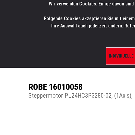
Wir verwenden Cookies. Einige davon sind 
LMP
.
ONLINE-SHOP
Folgende Cookies akzeptieren Sie mit einem K
HOME
PRODUK
Ihre Auswahl auch jederzeit ändern. Rufe
INDIVIDUELLE
ÜBERSICHT
PRODUKTE/SHOP
ERSATZTE
ROBE 16010058
Steppermotor PL24HC3P3280-02, (1Axis),