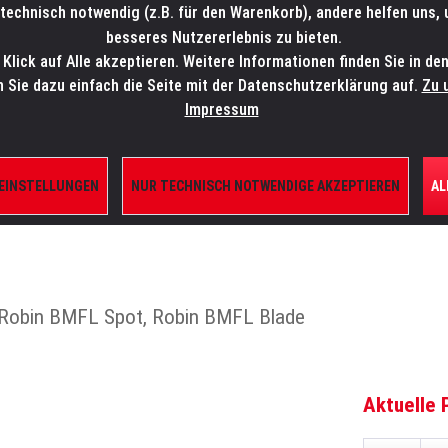
technisch notwendig (z.B. für den Warenkorb), andere helfen uns,
SALES-HOTLINE: +49 5451 5900-800
24/7: sales@lmp.de
besseres Nutzererlebnis zu bieten.
lick auf Alle akzeptieren. Weitere Informationen finden Sie in de
TE/SHOP
MARKEN
AKTUELLES
SERVICE
ÜBE
n Sie dazu einfach die Seite mit der Datenschutzerklärung auf.
Zu 
Impressum
 EINSTELLUNGEN
NUR TECHNISCH NOTWENDIGE AKZEPTIEREN
AL
ILE
 Robin BMFL Spot, Robin BMFL Blade
Aktuelle 