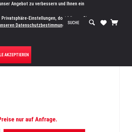
 unser Angebot zu verbessern und Ihnen ein
SERVICE-WERKSTATT
Service/Hilfe
Mein Konto
n Privatsphäre-Einstellungen, dort können Sie
R UNS
unseren Datenschutzbestimmungen.
Zum
LE AKZEPTIEREN
Preise nur auf Anfrage.