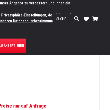
 unser Angebot zu verbessern und Ihnen ein
SERVICE-WERKSTATT
Service/Hilfe
Mein Konto
n Privatsphäre-Einstellungen, dort können Sie
R UNS
unseren Datenschutzbestimmungen.
Zum
LE AKZEPTIEREN
Preise nur auf Anfrage.