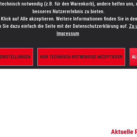
technisch notwendig (z.B. für den Warenkorb), andere helfen uns,
SALES-HOTLINE: +49 5451 5900-800
24/7: sales@lmp.de
besseres Nutzererlebnis zu bieten.
lick auf Alle akzeptieren. Weitere Informationen finden Sie in de
TE/SHOP
MARKEN
AKTUELLES
SERVICE
ÜBE
n Sie dazu einfach die Seite mit der Datenschutzerklärung auf.
Zu 
Impressum
 EINSTELLUNGEN
NUR TECHNISCH NOTWENDIGE AKZEPTIEREN
AL
ILE
Aktuelle 