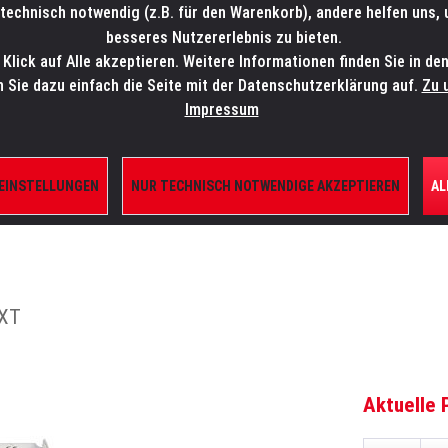
technisch notwendig (z.B. für den Warenkorb), andere helfen uns,
SALES-HOTLINE: +49 5451 5900-800
24/7: sales@lmp.de
besseres Nutzererlebnis zu bieten.
lick auf Alle akzeptieren. Weitere Informationen finden Sie in de
TE/SHOP
MARKEN
AKTUELLES
SERVICE
ÜBE
n Sie dazu einfach die Seite mit der Datenschutzerklärung auf.
Zu 
Impressum
 EINSTELLUNGEN
NUR TECHNISCH NOTWENDIGE AKZEPTIEREN
AL
ILE
 XT
Aktuelle 