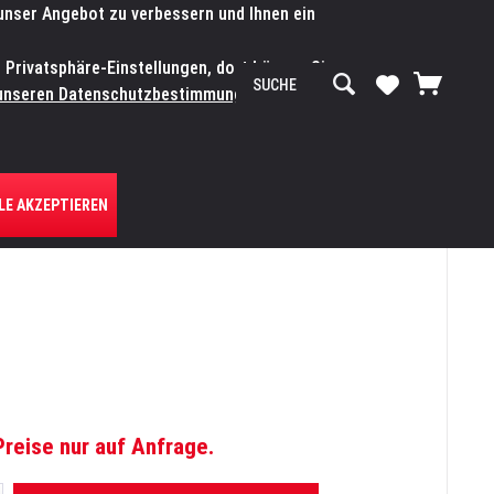
 unser Angebot zu verbessern und Ihnen ein
SERVICE-WERKSTATT
Service/Hilfe
Mein Konto
n Privatsphäre-Einstellungen, dort können Sie
R UNS
unseren Datenschutzbestimmungen.
Zum
LE AKZEPTIEREN
Preise nur auf Anfrage.