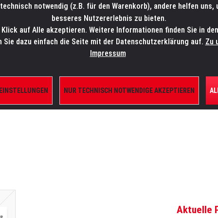
technisch notwendig (z.B. für den Warenkorb), andere helfen uns,
SALES-HOTLINE: +49 5451 5900-800
24/7: sales@lmp.de
besseres Nutzererlebnis zu bieten.
lick auf Alle akzeptieren. Weitere Informationen finden Sie in de
TE/SHOP
MARKEN
AKTUELLES
SERVICE
ÜBE
n Sie dazu einfach die Seite mit der Datenschutzerklärung auf.
Zu 
Impressum
 EINSTELLUNGEN
NUR TECHNISCH NOTWENDIGE AKZEPTIEREN
AL
ILE
Aktuelle 