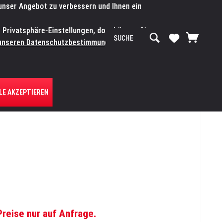
 unser Angebot zu verbessern und Ihnen ein
SERVICE-WERKSTATT
Service/Hilfe
Mein Konto
n Privatsphäre-Einstellungen, dort können Sie
R UNS
unseren Datenschutzbestimmungen.
Zum
LE AKZEPTIEREN
Preise nur auf Anfrage.