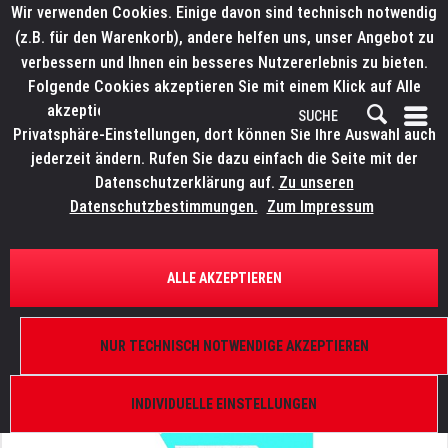
Wir verwenden Cookies. Einige davon sind technisch notwendig
(z.B. für den Warenkorb), andere helfen uns, unser Angebot zu
verbessern und Ihnen ein besseres Nutzererlebnis zu bieten.
Folgende Cookies akzeptieren Sie mit einem Klick auf Alle
akzeptieren. Weitere Informationen finden Sie in den
Privatsphäre-Einstellungen, dort können Sie Ihre Auswahl auch
jederzeit ändern. Rufen Sie dazu einfach die Seite mit der
Datenschutzerklärung auf.
Zu unseren
Datenschutzbestimmungen.
Zum Impressum
ÜBERSICHT
ERSATZTEILE
ROBE 99010064
ALLE AKZEPTIEREN
Farblamelle Cyan mit Flansch, Wash 575 XT,
ClubWash 500 CT
NUR TECHNISCH NOTWENDIGE AKZEPTIEREN
INDIVIDUELLE EINSTELLUNGEN