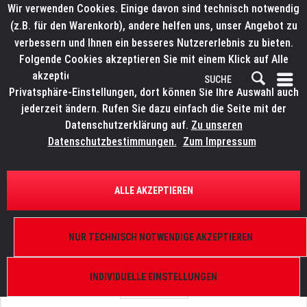
Wir verwenden Cookies. Einige davon sind technisch notwendig
(z.B. für den Warenkorb), andere helfen uns, unser Angebot zu
verbessern und Ihnen ein besseres Nutzererlebnis zu bieten.
Folgende Cookies akzeptieren Sie mit einem Klick auf Alle
akzeptieren. Weitere Informationen finden Sie in den
Privatsphäre-Einstellungen, dort können Sie Ihre Auswahl auch
jederzeit ändern. Rufen Sie dazu einfach die Seite mit der
Datenschutzerklärung auf.
Zu unseren
Datenschutzbestimmungen.
Zum Impressum
ÜBERSICHT
ERSATZTEILE
ROBE 17050429
ALLE AKZEPTIEREN
Front panel with nuts, Robin Pointe
NUR TECHNISCH NOTWENDIGE AKZEPTIEREN
INDIVIDUELLE EINSTELLUNGEN