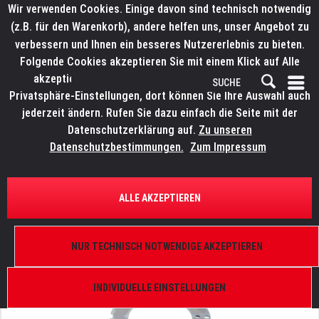
Wir verwenden Cookies. Einige davon sind technisch notwendig
(z.B. für den Warenkorb), andere helfen uns, unser Angebot zu
verbessern und Ihnen ein besseres Nutzererlebnis zu bieten.
Folgende Cookies akzeptieren Sie mit einem Klick auf Alle
akzeptieren. Weitere Informationen finden Sie in den
Privatsphäre-Einstellungen, dort können Sie Ihre Auswahl auch
jederzeit ändern. Rufen Sie dazu einfach die Seite mit der
Datenschutzerklärung auf.
Zu unseren
Datenschutzbestimmungen.
Zum Impressum
ÜBERSICHT
ERSATZTEILE
ROBE 11013574
ALLE AKZEPTIEREN
Counterpart of locking lever, of axe Y
NUR TECHNISCH NOTWENDIGE AKZEPTIEREN
INDIVIDUELLE EINSTELLUNGEN